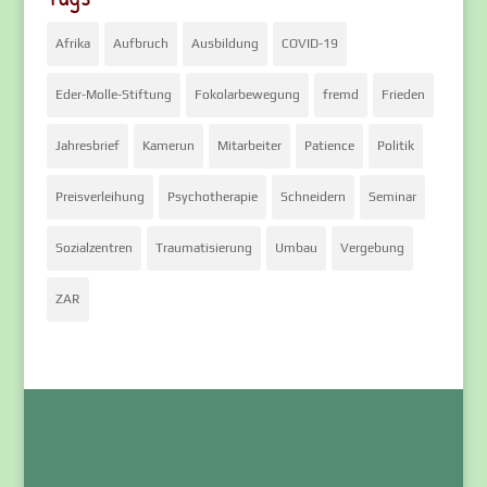
Afrika
Aufbruch
Ausbildung
COVID-19
Eder-Molle-Stiftung
Fokolarbewegung
fremd
Frieden
Jahresbrief
Kamerun
Mitarbeiter
Patience
Politik
Preisverleihung
Psychotherapie
Schneidern
Seminar
Sozialzentren
Traumatisierung
Umbau
Vergebung
ZAR
Themen