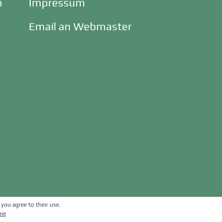
n
Impressum
Email an Webmaster
 you agree to their use.
nie